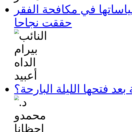
ياساتها في مكافحة الفقر
حققت نجاحا
عد فتحها الليلة البارحة؟