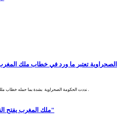
لصحراوية تعتبر ما ورد في خطاب ملك المغرب" 
نددت الحكومة الصحراوية بشدة بما حمله خطاب ملك المغرب محمد السادس من نرفزة وتعنت وتهديد واطلاق للإتهامات .
ملك المغرب يفتح النار على الجزائر ويعتبر قضية الصحراء "مفتعلة"