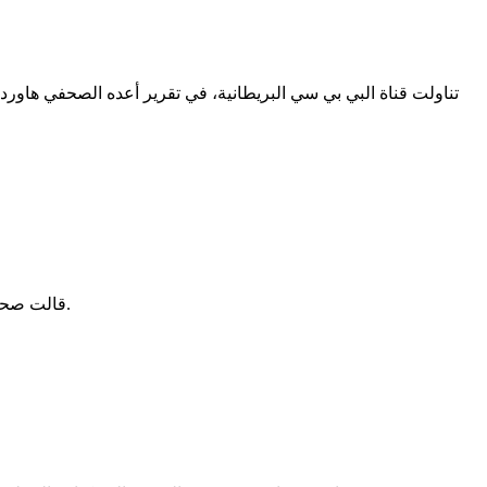
تناولت قناة البي بي سي البريطانية، في تقرير أعده الصحفي هاورد
قالت صحيفة "الخبر" الجزائرية إن الجيش الجزائري أحبط محاولة تهريب كمية كبيرة من السلاح على الحدود مع موريتانيا، بعد مطاردته لجماعة إرهابية.