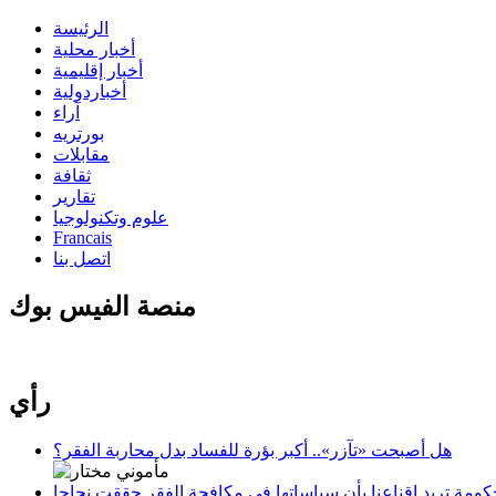
الرئيسة
أخبار محلية
أخبار إقليمية
أخباردولية
آراء
بورتريه
مقابلات
ثقافة
تقارير
علوم وتكنولوجيا
Francais
اتصل بنا
منصة الفيس بوك
رأي
هل أصبحت «تآزر».. أكبر بؤرة للفساد بدل محاربة الفقر؟
كومة تريد إقناعنا بأن سياساتها في مكافحة الفقر حققت نجاحا