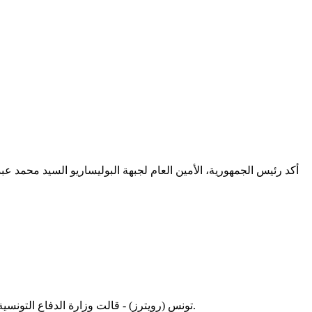
أكد رئيس الجمهورية، الأمين العام لجبهة البوليساريو السيد محمد عب
تونس (رويترز) - قالت وزارة الدفاع التونسية إن ثلاثة جنود تونسيين قتلوا وأصيب آخرون يوم الاربعاء في هجوم شنه مسلحون إسلاميون على حافلة تقل عسكريين قرب الحدود الجزائرية.