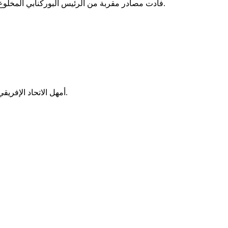
فادت مصادر مقربة من الرئيس البوركنابي المخلوع أن المملكة المغربية قدمت عرضا بلجوء سياسي لبليز كومباورى الموجود حاليا بالكوت ديفوار بعد إنهيار نظامه الذي دام سبعا وعشرين سنة.
أمهل الاتحاد الإفريقي الجيش في بوركينا فاسو أسبوعين من أجل تسليم السلطة لحكومة مدنية، في حين أعلن زعيم الانقلاب أنه سيسلم السلطة لحكومة توافقية.