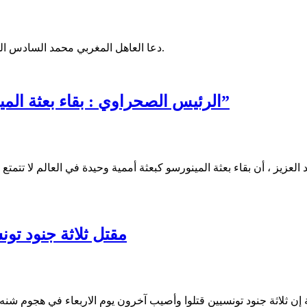
دعا العاهل المغربي محمد السادس المجتمع الدولي بالإعلان عن موقف واضح بشان قضية الصحراء الغربية.
الرئيس الصحراوي : بقاء بعثة المينورسو دون مراقبة حقوق الإنسان “وصمة عار”
د العزيز ، أن بقاء بعثة المينورسو كبعثة أممية وحيدة في العالم لا ت
مقتل ثلاثة جنود تو