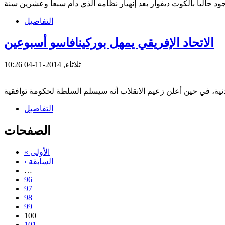
التفاصيل
الاتحاد الإفريقي يمهل بوركينافاسو أسبوعين
ثلاثاء, 2014-11-04 10:26
التفاصيل
الصفحات
« الأولى
‹ السابقة
…
96
97
98
99
100
101