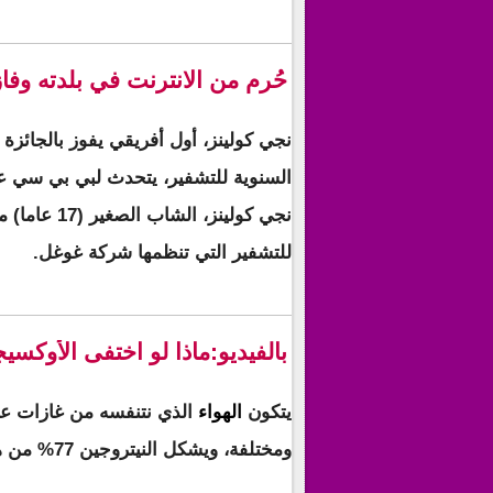
حُرم من الانترنت في بلدته وف
نجي كولينز، أول أفريقي يفوز بالجائزة
السنوية للتشفير، يتحدث لبي بي سي 
نجي كولينز،
للتشفير التي تنظمها شركة غوغل.
بالفيديو:ماذا لو اختفى الأوكسيجين من الهواء لـ5 
يتكون
الهواء
الذي نتنفسه من غازات ع
ومختلفة، ويشكل النيتروجين 77% من هذه الغ