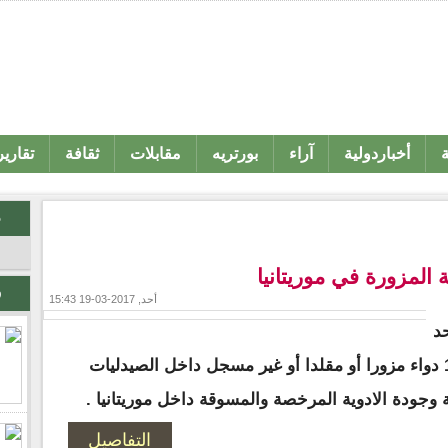
ة
أخباردولية
آراء
بورتريه
مقابلات
ثقافة
تقارير
م
 المزورة في موريتانيا
ر
أحد, 2017-03-19 15:43
حد
الأخبار المتداولة بشأن الكشف عن 120 دواء مزورا أو مقلدا أو غير مسجل داخل الصيدليات
وجودة الادوية المرخصة والمسوقة داخل موريتانيا .
التفاصيل