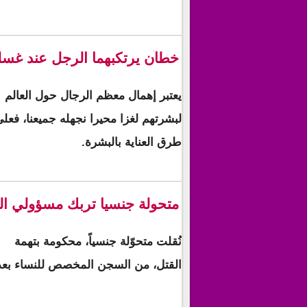
خطآن يرتكبهما الرجل عند غس
يعتبر إهمال معظم الرجال حول العالم
لبشرتهم لغزا محيرا نجهله جميعنا، فعل
طرق العناية بالبشرة.
متحولة جنسيا تربك مسؤولي الس
نُقلت متحوّلة جنسياً، محكومة بتهمة
القتل، من السجن المخصص للنساء بعد