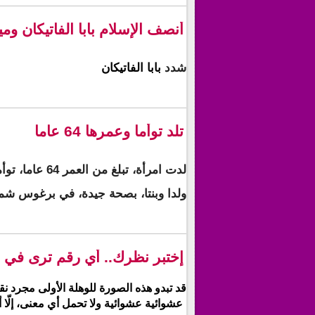
أنصف الإسلام بابا الفاتيكان و
شدد
بابا الفاتيكان
تلد توأما وعمرها 64 عاما
لدت امرأة، تبلغ من العمر 64 عاما،
ولدا وبنتا، بصحة جيدة، في برغوس شمال
إختبر نظرك.. أي رقم ترى في 
قد تبدو هذه الصورة للوهلة الأولى مجرد ن
عشوائية عشوائية ولا تحمل أي معنى، إلّا أ