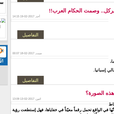
ميركل.. وصمت الحكام العرب!!
أحد, 2017-02-19 14:15
التفاصيل
سبت, 2017-02-18 00:07
 توأما،
ي إسبانيا.
التفاصيل
هذه الصورة؟
اثنين, 2017-02-13 13:09
قاط
نّها في الواقع تحمل رقماً معيّناً في خفاياها، فهل إستطعت رؤية