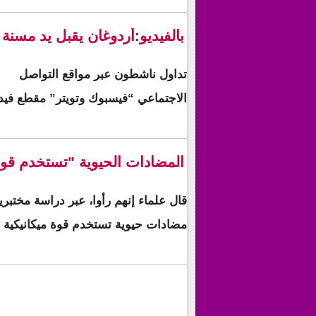
بالفيديو:أردوغان يقبل يد مسنة 
تداول ناشطون عبر مواقع التواصل
الاجتماعي “فيسبوك وتويتر” مقطع في
المضادات الحيوية "تستخدم قو
قال علماء إنهم رأوا، عبر دراسة مختبري
مضادات حيوية تستخدم قوة ميكانيكية م