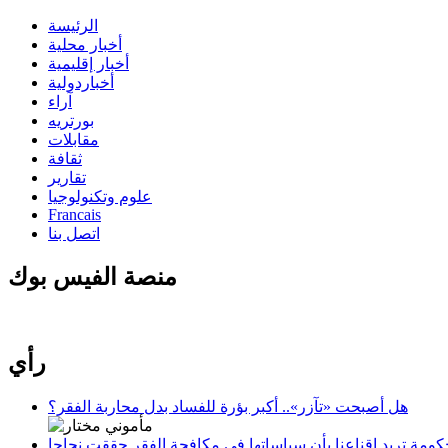
الرئيسة
أخبار محلية
أخبار إقليمية
أخباردولية
آراء
بورتريه
مقابلات
ثقافة
تقارير
علوم وتكنولوجيا
Francais
اتصل بنا
منصة الفيس بوك
رأي
هل أصبحت «تآزر».. أكبر بؤرة للفساد بدل محاربة الفقر؟
كومة تريد إقناعنا بأن سياساتها في مكافحة الفقر حققت نجاحا