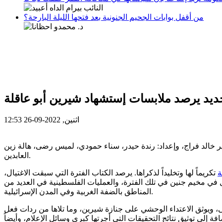
من أقفل بوابات الجحيم الجنونية بعد فتحها الليلة البارحة؟
ديد يرصد ملابسات إستشهاد شيرين أبو عاقلة
اثنين, 2022-09-26 12:53
 خالد فراج، وإعداد: رندة حيدر، سناء حمودي، لميس رضى، هالة زين
العابدين.
ة
تكريماً لها وتخليداً لذكراها. يرصد الكتاب الفترة التي سبقت الاغتيال،
يل في مخيم جنين في تلك الفترة، والعمليات الفلسطينية في العديد من
المناطق بالضفة الغربية وفي المدن الإسرائيلية.
لى، ويوثق الاعتداء الوحشي على جنازة شيرين، وما تلاها من ردات فعل
ة إلى توثيق نتائج التحقيقات التي أجرتها كبرى وسائل الإعلام، وأيضاً