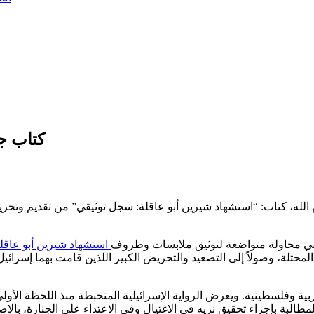
كتاب ج
له، كتاب: “استشهاد شيرين أبو عاقلة: سجل توثيقي” من تقديم وتحرير
قي محاولة متواضعة لتوثيق ملابسات وظروف
استشهاد شيرين أبو عاقل
لمحتلة، وصولاً إلى التصعيد والتحريض الكبير اللذين قامت بهما إسرائ
بية وفلسطينية. ويعرض الرواية الإسرائيلية المتخبطة منذ اللحظة الأو
لبة بإجراء تحقيق نزيه في الاغتيال وفي الاعتداء على الجنازة، بالإضاف