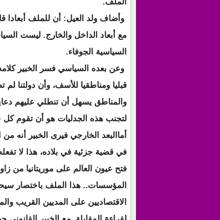
الملف.
وأضاف ولد العيل: أن للملف أبعادا قان
مع أبعاد الداخل والخارج. ليست السياسة
السياسية الجوفاء.
وعن بعده السياسي فسر الخبير كلامه 
قبليا ومناطقيا للأسف، وأن دولتنا لم ت
والمناطق يسهل أن تنطلي عليهم دعاي
لتجنب هذه الجدليات هو أن تقوم كل ج
أماالبعد الخارجي فيرى الخبير أنه م
في قضية جزئية في بلاده، هذا لا تفعله
فتح عيون العالم على موريتانيا من زاوي
المؤسسات.. هذا الملف باختصار سيحد
الاقتصاديين على المديين القريب وا
لقراءة المقابلة مع الخبير القانوني حب