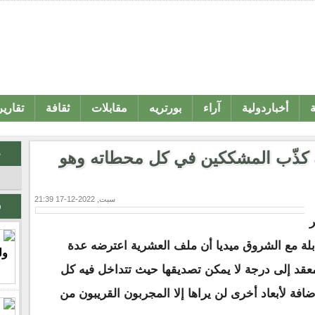
ة
أخباردولية
آراء
بورتريه
مقابلات
ثقافة
تقارير
م
ة كذّب المشككين في كل محطاته وهو
سبت, 2022-12-17 21:39
ر
ر
ابلة مع الشروق ميديا أن ملف العشرية اعترضه عدة
قد إلى درجة لا يمكن تصديقها حيث تتداخل فيه كل
لإضافة لأبعاد أخرى لن يراها إلا المجربون القريبون من